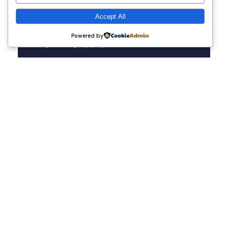
Accept All
住所
〒559-0013 大阪府大阪市住之江区御
Powered by
崎6-1-3 タカラビル405
TEL
06-6654-8845
Email
info@all-connection.jp
通訳を募集しております！