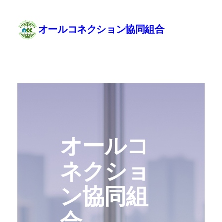
Skip
to
content
オールコネクション協同組合
オールコ
ネクショ
ン協同組
合