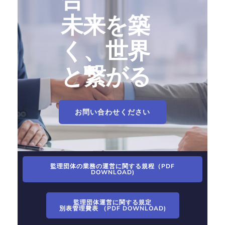
未来を築
く、世界
と繋がる
お問い合わせください
監理団体の業務の運営に関する規程（PDF
DOWNLOAD)
監理団体運営に関する規定
別表管理費表 （PDF DOWNLOAD)